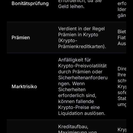
Erforderlich, da Sie
Bonitätsprüfung
erford
Geld leihen.
Identit
gängige
Verdient in der Regel
Bietet
Prämien in Krypto
Prämien
Fiat o
(Krypto-
Ausgab
Prämienkreditkarten).
Anfälligkeit für
Krypto-Preisvolatilität
Direkt
durch Prämien oder
Ihre Ka
Sicherheitenanforderu
schwan
ngen. Wenn
Marktrisiko
Krypto
Sicherheiten
sofern 
erforderlich sind,
Stable
können fallende
umgew
Krypto-Preise eine
Liquidation auslösen.
Kreditaufbau,
Krypto
Maximierung von