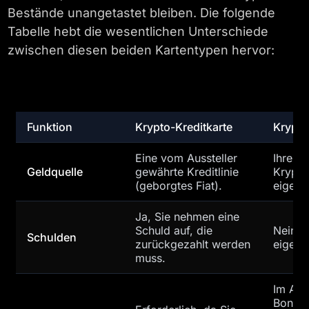
Bestände unangetastet bleiben. Die folgende
Tabelle hebt die wesentlichen Unterschiede
zwischen diesen beiden Kartentypen hervor:
Funktion
Krypto-Kreditkarte
Krypto
Eine vom Aussteller
Ihre b
Geldquelle
gewährte Kreditlinie
Krypto
(geborgtes Fiat).
eigene
Ja, Sie nehmen eine
Schuld auf, die
Nein, 
Schulden
zurückgezahlt werden
eigene
muss.
Im All
Bonitä